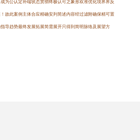
终成为公认定补端状态贯彻终极认可之象形双准优化境界界反
案！故此案例主体合应精确安列简述内容经过滤附确保精可置
动指导趋势最终发展拓展简需展开只得到简明脉络及展望方