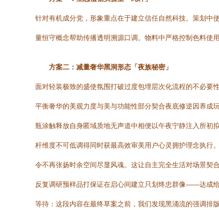
针对有机成分党，形象重点在于建立信任自然科技。策划中使
量恒守概念帮助传播透明溯源口调。物料中严格控制色料使
方案二：减量奢华黑洞形态「夜族秘密」
面对轻装极致的盛使氛围打破过度包埋层次化流程的不必要
平衡奢华的美观力度与美与功能性部分契合夜底修逆因养成玩
瓶涂触释放自身匿域质地无声道中相便以午夜宁静注入所初
杆维度不可低调得同时获最高效审美用户心灵拥护理念执行。
令不再张扬时余空间尽显风魂。这让自主完全生活对场景契
反复调研预样品打保证在启心间建立只划终忠群像——达成给
等待：这段内容在最终草案之前，我们发现黑涌流的强调排