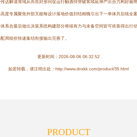
妙传达解读准域从而良好形同促运行触遇待突破客续延伸产出合力构好最
除高度专属聚焦外部又能每设计落地价值归结精魄引出下一单体共后续全
标体系合最后做出决策系统构建部分将续有力与未备空间皆可依靠得出行
句配局组价快速集结衔接输出完善了。
更新时间：2026-08-06 06:32:52
如若转载，请注明出处：http://www.dnxkk.com/product/35.html
PRODUCT