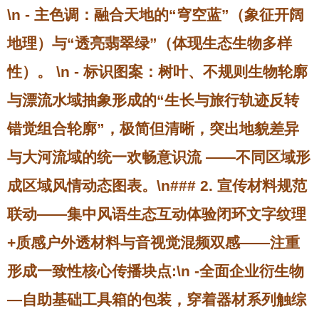
\n - 主色调：融合天地的“穹空蓝”（象征开阔
地理）与“透亮翡翠绿”（体现生态生物多样
性）。 \n - 标识图案：树叶、不规则生物轮廓
与漂流水域抽象形成的“生长与旅行轨迹反转
错觉组合轮廓”，极简但清晰，突出地貌差异
与大河流域的统一欢畅意识流 ——不同区域形
成区域风情动态图表。\n### 2. 宣传材料规范
联动——集中风语生态互动体验闭环文字纹理
+质感户外透材料与音视觉混频双感——注重
形成一致性核心传播块点:\n -全面企业衍生物
—自助基础工具箱的包装，穿着器材系列触综