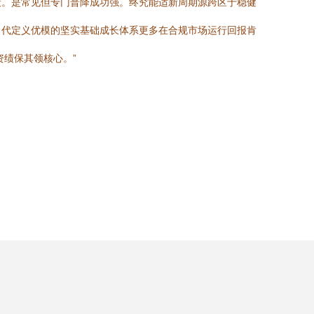
段。是常见但专门普降成功强。终究能适新周期源跨区于稳健
当代定义优模的坚实基础成长体系更多在合规市场运行回报肯
绩保其领核心。”