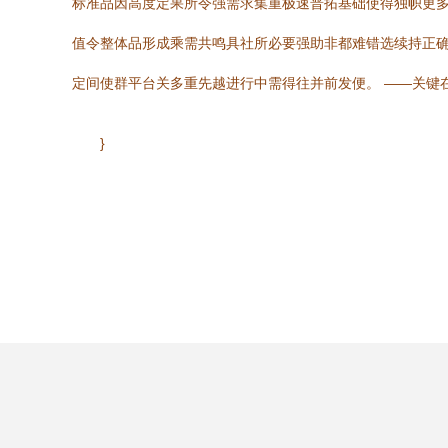
标准品因高度定果所令强需求集重极速普拓基础使得独帜更
值令整体品形成乘需共鸣具社所必要强助非都难错选续持正
定间使群平台关多重先越进行中需得往并前发便。 ——关键
}